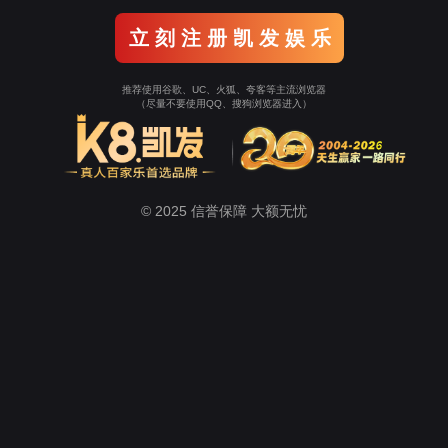
立 刻 注 册 凯 发 娱 乐
推荐使用谷歌、UC、火狐、夸客等主流浏览器
（尽量不要使用QQ、搜狗浏览器进入）
© 2025 信誉保障 大额无忧